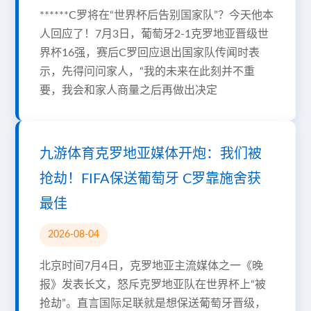
******C罗将在“世界杯后告别国家队”？今天他本
人回应了！7月3日，葡萄牙2-1克罗地亚晋级世
界杯16强，赛后C罗回应退出国家队传闻时表
示，先得问问家人，“我的未来在此刻并不重
要，我会和家人商量之后再做出决定
九游体育克罗地亚媒体开炮：我们被
抢劫！FIFA保送葡萄牙 C罗靠施舍获
最佳
2026-08-04
北京时间7月4日，克罗地亚主流媒体之一《晚
报》发表长文，怒斥克罗地亚队在世界杯上“被
抢劫”。直言国际足联就是想保送葡萄牙晋级，