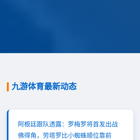
九游体育最新动态
阿根廷跟队透露：罗梅罗将首发出战
佛得角，劳塔罗比小蜘蛛顺位靠前