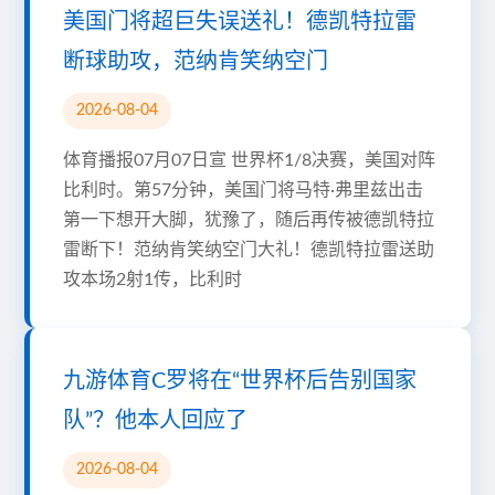
美国门将超巨失误送礼！德凯特拉雷
断球助攻，范纳肯笑纳空门
2026-08-04
体育播报07月07日宣 世界杯1/8决赛，美国对阵
比利时。第57分钟，美国门将马特·弗里兹出击
第一下想开大脚，犹豫了，随后再传被德凯特拉
雷断下！范纳肯笑纳空门大礼！德凯特拉雷送助
攻本场2射1传，比利时
九游体育C罗将在“世界杯后告别国家
队”？他本人回应了
2026-08-04