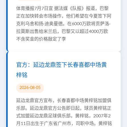
体育播报7月7日宣 据法媒《队报》报道，巴黎
正在加快转会市场操作，他们希望在今夏签下阿
克利乌舍和扬·迪奥曼德。在6000万欧将贡萨洛·
拉莫斯出售给米兰后，巴黎又以超过4000万欧
不含奖金的价格敲定了李
官方：延边龙鼎签下长春喜都中场黄
梓铭
2026-08-05
延边龙鼎官方宣布，长春喜都中场黄梓铭加盟俱
乐部。延边龙鼎官方公告即日起，球员黄梓铭正
式加盟延边龙鼎足球俱乐部。黄梓铭，2007年2
月11日出生于广东省广州市，司职中场。黄梓铭