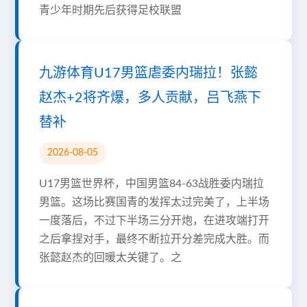
青少年时期先后获得足校联盟
九游体育U17男篮虐委内瑞拉！张懿
赵杰+2将齐爆，多人贡献，吕飞燕下
替补
2026-08-05
U17男篮世界杯，中国男篮84-63战胜委内瑞拉
男篮。这场比赛国青的发挥太过完美了，上半场
一度落后，不过下半场三分开炮，在进攻端打开
之后拿捏对手，最终不断拉开分差完成大胜。而
张懿赵杰的回暖太关键了。之