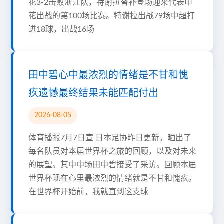
花3-2击败浙江队，特谢拉替补登场迎来代表申
花出战的第100场比赛。特谢拉出战79场中超打
进18球，出战16场
田中碧心中最浓烈的情绪是不甘和愧
疚遗憾最终结果未能匹配付出
2026-08-05
体育播报7月7日宣 日本足协昨日更新，晒出了
每名队员对本届世界杯之旅的回顾，以及对未来
的展望。其中中场田中碧接受了采访。回顾本届
世界杯现在心里最浓烈的情绪就是不甘和愧疚。
在世界杯开始前，我就直到这支球