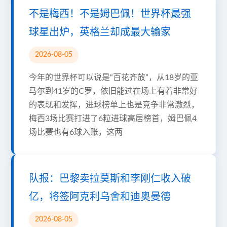
不是梅西！不是姆巴佩！世界杯最强
球星出炉，英格兰却成最大输家
2026-08-05
今年的世界杯可以说是“百花齐放”，从18岁的亚
马尔到41岁的C罗，依旧能过在场上有着非常好
的表现和发挥，进球榜单上也是竞争非常激烈，
梅西3场比赛打进了6粒进球高居榜首，姆巴佩4
场比赛也有6球入账，这两
队报：巴黎卖拉莫斯和李刚仁收入破
亿，将签阿克利乌舍和迪奥曼德
2026-08-05