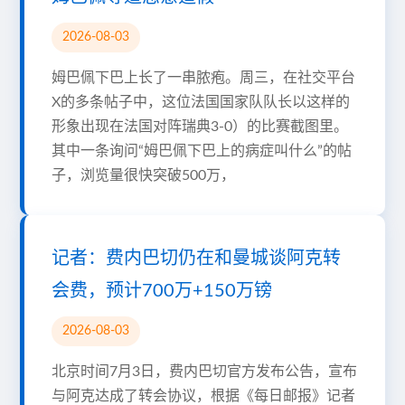
2026-08-03
姆巴佩下巴上长了一串脓疱。周三，在社交平台
X的多条帖子中，这位法国国家队队长以这样的
形象出现在法国对阵瑞典3-0）的比赛截图里。
其中一条询问“姆巴佩下巴上的病症叫什么”的帖
子，浏览量很快突破500万，
记者：费内巴切仍在和曼城谈阿克转
会费，预计700万+150万镑
2026-08-03
北京时间7月3日，费内巴切官方发布公告，宣布
与阿克达成了转会协议，根据《每日邮报》记者