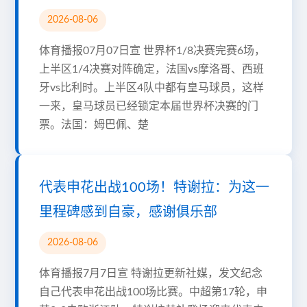
2026-08-06
体育播报07月07日宣 世界杯1/8决赛完赛6场，
上半区1/4决赛对阵确定，法国vs摩洛哥、西班
牙vs比利时。上半区4队中都有皇马球员，这样
一来，皇马球员已经锁定本届世界杯决赛的门
票。法国：姆巴佩、楚
代表申花出战100场！特谢拉：为这一
里程碑感到自豪，感谢俱乐部
2026-08-06
体育播报7月7日宣 特谢拉更新社媒，发文纪念
自己代表申花出战100场比赛。中超第17轮，申