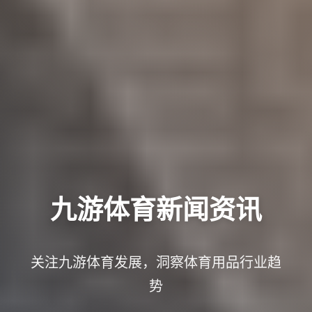
九游体育新闻资讯
关注九游体育发展，洞察体育用品行业趋
势