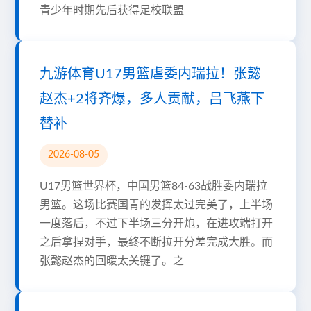
青少年时期先后获得足校联盟
九游体育U17男篮虐委内瑞拉！张懿
赵杰+2将齐爆，多人贡献，吕飞燕下
替补
2026-08-05
U17男篮世界杯，中国男篮84-63战胜委内瑞拉
男篮。这场比赛国青的发挥太过完美了，上半场
一度落后，不过下半场三分开炮，在进攻端打开
之后拿捏对手，最终不断拉开分差完成大胜。而
张懿赵杰的回暖太关键了。之