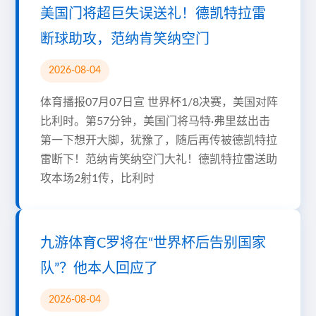
美国门将超巨失误送礼！德凯特拉雷
断球助攻，范纳肯笑纳空门
2026-08-04
体育播报07月07日宣 世界杯1/8决赛，美国对阵
比利时。第57分钟，美国门将马特·弗里兹出击
第一下想开大脚，犹豫了，随后再传被德凯特拉
雷断下！范纳肯笑纳空门大礼！德凯特拉雷送助
攻本场2射1传，比利时
九游体育C罗将在“世界杯后告别国家
队”？他本人回应了
2026-08-04