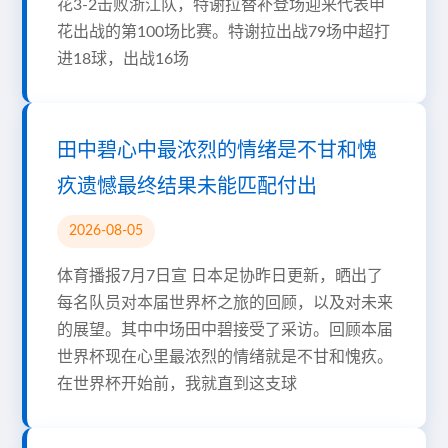
花3-2击败浙江队，特谢拉替补登场迎来代表申
花出战的第100场比赛。特谢拉出战79场中超打
进18球，出战16场
田中碧心中最浓烈的情绪是不甘和愧
疚遗憾最终结果未能匹配付出
2026-08-05
体育播报7月7日宣 日本足协昨日更新，晒出了
每名队员对本届世界杯之旅的回顾，以及对未来
的展望。其中中场田中碧接受了采访。回顾本届
世界杯现在心里最浓烈的情绪就是不甘和愧疚。
在世界杯开始前，我就直到这支球