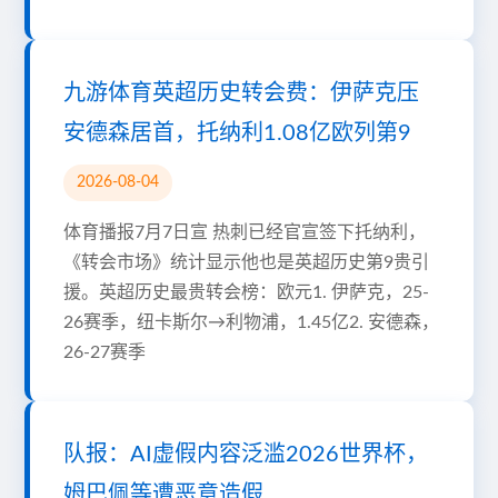
九游体育英超历史转会费：伊萨克压
安德森居首，托纳利1.08亿欧列第9
2026-08-04
体育播报7月7日宣 热刺已经官宣签下托纳利，
《转会市场》统计显示他也是英超历史第9贵引
援。英超历史最贵转会榜：欧元1. 伊萨克，25-
26赛季，纽卡斯尔→利物浦，1.45亿2. 安德森，
26-27赛季
队报：AI虚假内容泛滥2026世界杯，
姆巴佩等遭恶意造假