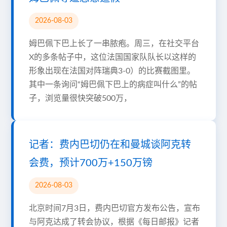
2026-08-03
姆巴佩下巴上长了一串脓疱。周三，在社交平台
X的多条帖子中，这位法国国家队队长以这样的
形象出现在法国对阵瑞典3-0）的比赛截图里。
其中一条询问“姆巴佩下巴上的病症叫什么”的帖
子，浏览量很快突破500万，
记者：费内巴切仍在和曼城谈阿克转
会费，预计700万+150万镑
2026-08-03
北京时间7月3日，费内巴切官方发布公告，宣布
与阿克达成了转会协议，根据《每日邮报》记者