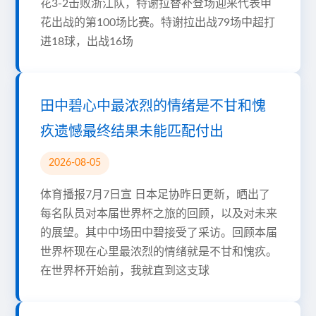
花3-2击败浙江队，特谢拉替补登场迎来代表申
花出战的第100场比赛。特谢拉出战79场中超打
进18球，出战16场
田中碧心中最浓烈的情绪是不甘和愧
疚遗憾最终结果未能匹配付出
2026-08-05
体育播报7月7日宣 日本足协昨日更新，晒出了
每名队员对本届世界杯之旅的回顾，以及对未来
的展望。其中中场田中碧接受了采访。回顾本届
世界杯现在心里最浓烈的情绪就是不甘和愧疚。
在世界杯开始前，我就直到这支球