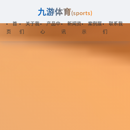
九游体育
(sports)
首
关于我
产品中
新闻资
案例展
联系我
页
们
心
讯
示
们