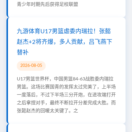
青少年时期先后获得足校联盟
九游体育U17男篮虐委内瑞拉！张懿
赵杰+2将齐爆，多人贡献，吕飞燕下
替补
2026-08-05
U17男篮世界杯，中国男篮84-63战胜委内瑞拉
男篮。这场比赛国青的发挥太过完美了，上半场
一度落后，不过下半场三分开炮，在进攻端打开
之后拿捏对手，最终不断拉开分差完成大胜。而
张懿赵杰的回暖太关键了。之