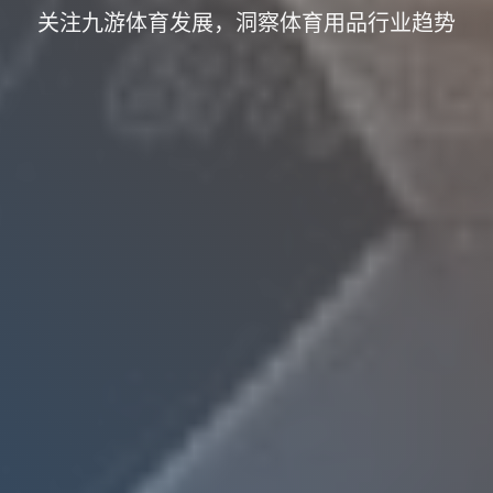
关注九游体育发展，洞察体育用品行业趋势