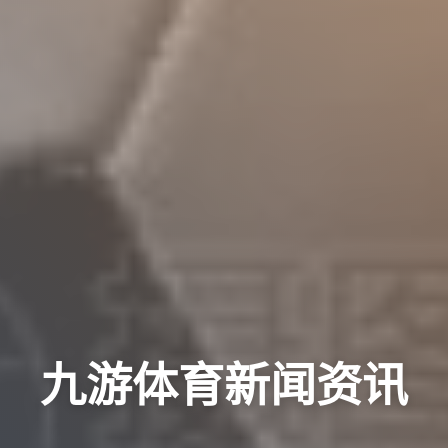
九游体育新闻资讯