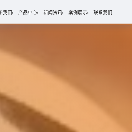
于我们
产品中心
新闻资讯
案例展示
联系我们