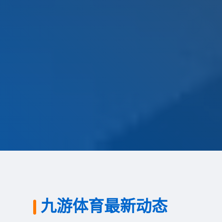
九游体育最新动态