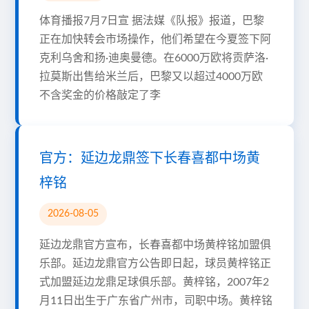
体育播报7月7日宣 据法媒《队报》报道，巴黎
正在加快转会市场操作，他们希望在今夏签下阿
克利乌舍和扬·迪奥曼德。在6000万欧将贡萨洛·
拉莫斯出售给米兰后，巴黎又以超过4000万欧
不含奖金的价格敲定了李
官方：延边龙鼎签下长春喜都中场黄
梓铭
2026-08-05
延边龙鼎官方宣布，长春喜都中场黄梓铭加盟俱
乐部。延边龙鼎官方公告即日起，球员黄梓铭正
式加盟延边龙鼎足球俱乐部。黄梓铭，2007年2
月11日出生于广东省广州市，司职中场。黄梓铭