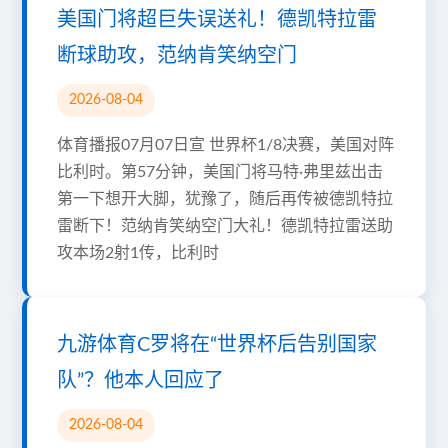
美国门将超巨失误送礼！德凯特拉雷
断球助攻，范纳肯笑纳空门
2026-08-04
体育播报07月07日宣 世界杯1/8决赛，美国对阵
比利时。第57分钟，美国门将马特·弗里兹出击
第一下想开大脚，犹豫了，随后再传被德凯特拉
雷断下！范纳肯笑纳空门大礼！德凯特拉雷送助
攻本场2射1传，比利时
九游体育C罗将在“世界杯后告别国家
队”？他本人回应了
2026-08-04