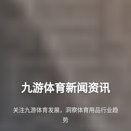
九游体育新闻资讯
关注九游体育发展，洞察体育用品行业趋
势