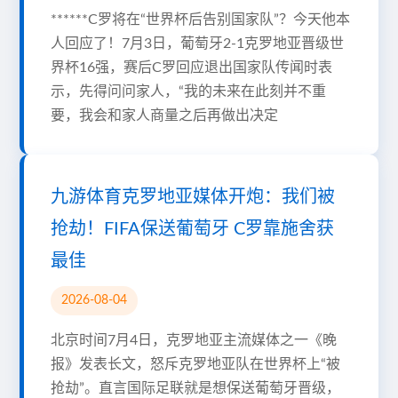
******C罗将在“世界杯后告别国家队”？今天他本
人回应了！7月3日，葡萄牙2-1克罗地亚晋级世
界杯16强，赛后C罗回应退出国家队传闻时表
示，先得问问家人，“我的未来在此刻并不重
要，我会和家人商量之后再做出决定
九游体育克罗地亚媒体开炮：我们被
抢劫！FIFA保送葡萄牙 C罗靠施舍获
最佳
2026-08-04
北京时间7月4日，克罗地亚主流媒体之一《晚
报》发表长文，怒斥克罗地亚队在世界杯上“被
抢劫”。直言国际足联就是想保送葡萄牙晋级，