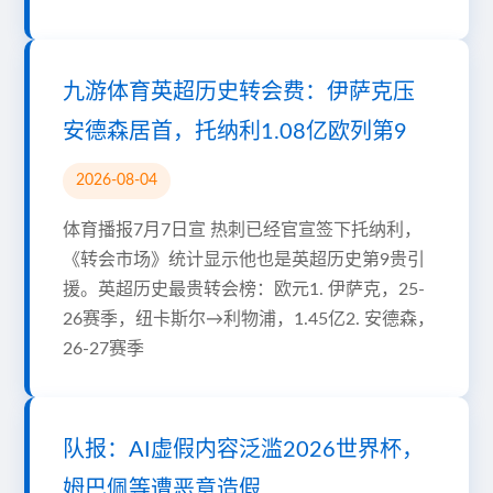
九游体育英超历史转会费：伊萨克压
安德森居首，托纳利1.08亿欧列第9
2026-08-04
体育播报7月7日宣 热刺已经官宣签下托纳利，
《转会市场》统计显示他也是英超历史第9贵引
援。英超历史最贵转会榜：欧元1. 伊萨克，25-
26赛季，纽卡斯尔→利物浦，1.45亿2. 安德森，
26-27赛季
队报：AI虚假内容泛滥2026世界杯，
姆巴佩等遭恶意造假