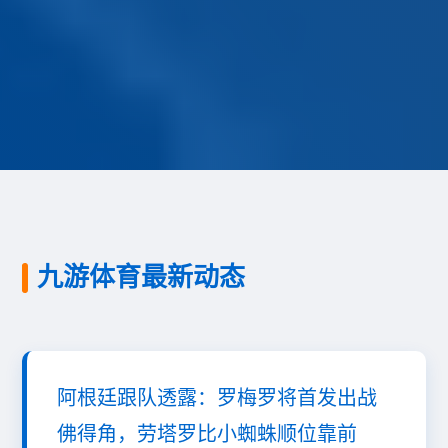
九游体育最新动态
阿根廷跟队透露：罗梅罗将首发出战
佛得角，劳塔罗比小蜘蛛顺位靠前