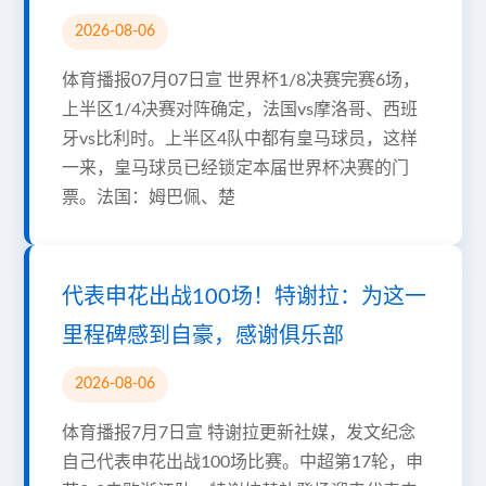
2026-08-06
体育播报07月07日宣 世界杯1/8决赛完赛6场，
上半区1/4决赛对阵确定，法国vs摩洛哥、西班
牙vs比利时。上半区4队中都有皇马球员，这样
一来，皇马球员已经锁定本届世界杯决赛的门
票。法国：姆巴佩、楚
代表申花出战100场！特谢拉：为这一
里程碑感到自豪，感谢俱乐部
2026-08-06
体育播报7月7日宣 特谢拉更新社媒，发文纪念
自己代表申花出战100场比赛。中超第17轮，申