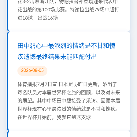
花3-2击败浙江队，特谢拉替补登场迎来代表申
花出战的第100场比赛。特谢拉出战79场中超打
进18球，出战16场
田中碧心中最浓烈的情绪是不甘和愧
疚遗憾最终结果未能匹配付出
2026-08-05
体育播报7月7日宣 日本足协昨日更新，晒出了
每名队员对本届世界杯之旅的回顾，以及对未来
的展望。其中中场田中碧接受了采访。回顾本届
世界杯现在心里最浓烈的情绪就是不甘和愧疚。
在世界杯开始前，我就直到这支球