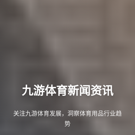
九游体育新闻资讯
关注九游体育发展，洞察体育用品行业趋
势