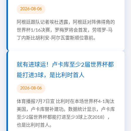
2026-08-06
阿根廷跟队记者埃杜透露，阿根廷对阵佛得角的
世界杯1/16决赛，罗梅罗将会首发，劳塔罗-马
丁内斯比胡利安-阿尔瓦雷斯顺位靠前。
就有进球运！卢卡库至少2届世界杯都
能打进3球，是比利时首人
2026-08-06
体育播报7月7日宣 比利时在本场世界杯4-1淘汰
美国，卢卡库替补建功。数据统计显示，卢卡库
至少2届世界杯都能打进至少3球上次2018），
也是比利时首人。