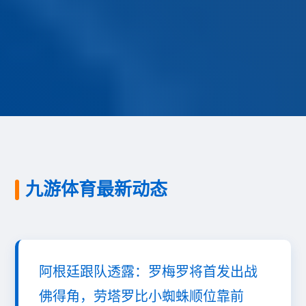
九游体育最新动态
阿根廷跟队透露：罗梅罗将首发出战
佛得角，劳塔罗比小蜘蛛顺位靠前