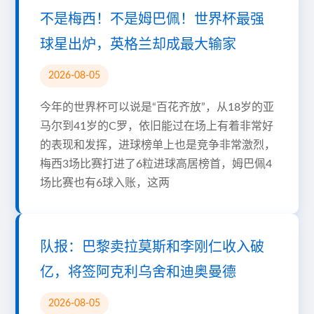
不是梅西！不是姆巴佩！世界杯最强
球星出炉，英格兰却成最大输家
2026-08-05
今年的世界杯可以说是“百花齐放”，从18岁的亚
马尔到41岁的C罗，依旧能过在场上有着非常好
的表现和发挥，进球榜单上也是竞争非常激烈，
梅西3场比赛打进了6粒进球高居榜首，姆巴佩4
场比赛也有6球入账，这两
队报：巴黎卖拉莫斯和李刚仁收入破
亿，将签阿克利乌舍和迪奥曼德
2026-08-05