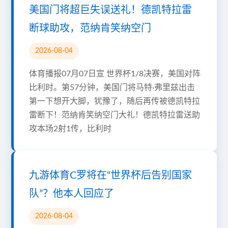
美国门将超巨失误送礼！德凯特拉雷
断球助攻，范纳肯笑纳空门
2026-08-04
体育播报07月07日宣 世界杯1/8决赛，美国对阵
比利时。第57分钟，美国门将马特·弗里兹出击
第一下想开大脚，犹豫了，随后再传被德凯特拉
雷断下！范纳肯笑纳空门大礼！德凯特拉雷送助
攻本场2射1传，比利时
九游体育C罗将在“世界杯后告别国家
队”？他本人回应了
2026-08-04