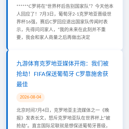
******C罗将在“世界杯后告别国家队”？今天他本
人回应了！7月3日，葡萄牙2-1克罗地亚晋级世
界杯16强，赛后C罗回应退出国家队传闻时表
示，先得问问家人，“我的未来在此刻并不重
要，我会和家人商量之后再做出决定
九游体育克罗地亚媒体开炮：我们被
抢劫！FIFA保送葡萄牙 C罗靠施舍获
最佳
2026-08-04
北京时间7月4日，克罗地亚主流媒体之一《晚
报》发表长文，怒斥克罗地亚队在世界杯上“被
抢劫”。直言国际足联就是想保送葡萄牙晋级，