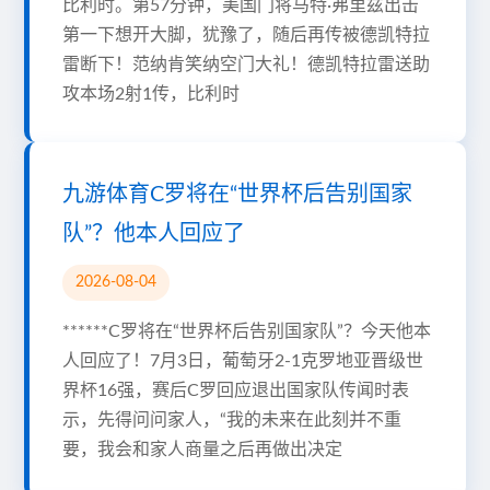
比利时。第57分钟，美国门将马特·弗里兹出击
第一下想开大脚，犹豫了，随后再传被德凯特拉
雷断下！范纳肯笑纳空门大礼！德凯特拉雷送助
攻本场2射1传，比利时
九游体育C罗将在“世界杯后告别国家
队”？他本人回应了
2026-08-04
******C罗将在“世界杯后告别国家队”？今天他本
人回应了！7月3日，葡萄牙2-1克罗地亚晋级世
界杯16强，赛后C罗回应退出国家队传闻时表
示，先得问问家人，“我的未来在此刻并不重
要，我会和家人商量之后再做出决定