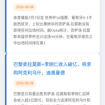
2026-08-08
体育播报7月7日宣 世界杯16强赛，葡萄牙0-1不
敌西班牙，上轮比赛绝杀的贡萨洛·拉莫斯没有
获得任何出场时间。据Opta统计，贡萨洛·拉莫
斯本届世界杯总计出场34分钟，在葡萄牙球员之
中出场时间排在第1
巴黎卖拉莫斯+李刚仁收入破亿，将求
购阿克利乌什、迪奥曼德
2026-08-08
巴黎圣日耳曼出售贡萨洛-拉莫斯和李刚仁后转
会收入超1亿欧元，目前全力追逐阿克利乌什和