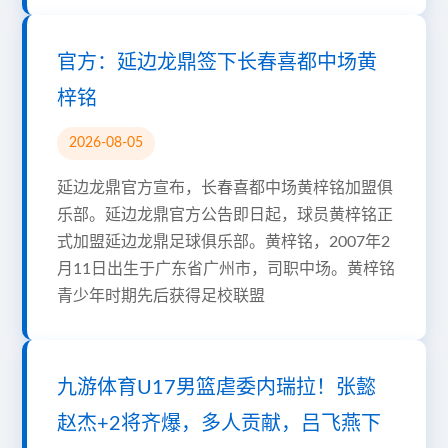
官方：延边龙鼎签下长春喜都中场黄
梓铭
2026-08-05
延边龙鼎官方宣布，长春喜都中场黄梓铭加盟俱
乐部。延边龙鼎官方公告即日起，球员黄梓铭正
式加盟延边龙鼎足球俱乐部。黄梓铭，2007年2
月11日出生于广东省广州市，司职中场。黄梓铭
青少年时期先后获得足校联盟
九游体育U17男篮虐委内瑞拉！张懿
赵杰+2将齐爆，多人贡献，吕飞燕下