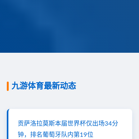
九游体育最新动态
贡萨洛拉莫斯本届世界杯仅出场34分
钟，排名葡萄牙队内第19位