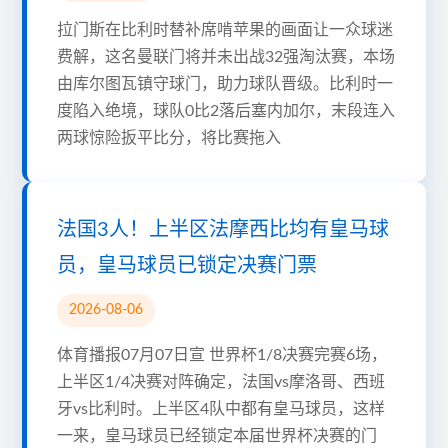
拉门斯在比利时替补席啃苹果的画面让一众球迷
费解，这名曼联门将并未出战32强淘汰赛，本场
由库尔图瓦镇守球门，助力球队晋级。比利时一
度陷入绝境，球队0比2落后塞内加尔，末段连入
两球惊险扳平比分，将比赛拖入
法国3人！上半区法摩西比均有皇马球
员，皇马球员已锁定决赛门票
2026-08-06
体育播报07月07日宣 世界杯1/8决赛完赛6场，
上半区1/4决赛对阵确定，法国vs摩洛哥、西班
牙vs比利时。上半区4队中都有皇马球员，这样
一来，皇马球员已经锁定本届世界杯决赛的门