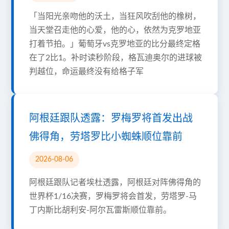
「当阳光亲吻他的沃土，当狂风吹刮他的橡树，
当天堂召走他的心爱，他的心，依然为克罗地亚
打着节拍。」葡萄牙vs克罗地亚的比分最终定格
在了2比1。补时读秒阶段，格瓦迪奥尔的进球被
判越位，命运最终没有给格子军
阿根廷跟队透露：罗梅罗将首发出战
佛得角，劳塔罗比小蜘蛛顺位靠前
2026-08-06
阿根廷跟队记者埃杜透露，阿根廷对阵佛得角的
世界杯1/16决赛，罗梅罗将会首发，劳塔罗-马
丁内斯比胡利安-阿尔瓦雷斯顺位靠前。