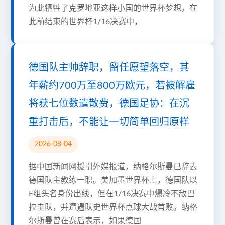
为此牺牲了克罗地亚这样小国的世界杯梦想。在
此前结束的世界杯1/16决赛中，
德国队主帅辞职，留任愿望落空，其
年薪约700万至800万欧元，若被解雇
将获七位数遣散费，德国足协：在沉
重打击后，不能让一切简单回归原样
2026-08-04
据中国新闻网援引外媒报道，纳格尔斯曼已辞去
德国队主教练一职。美加墨世界杯上，德国队以
E组头名身份出线，但在1/16决赛中爆冷不敌巴
拉圭队，并遭遇队史世界杯点球大战首败。纳格
尔斯曼曾在赛后表示，如果德国