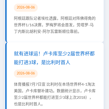
2026-08-06
阿根廷跟队记者埃杜透露，阿根廷对阵佛得角的
世界杯1/16决赛，罗梅罗将会首发，劳塔罗-马
丁内斯比胡利安-阿尔瓦雷斯顺位靠前。
就有进球运！卢卡库至少2届世界杯都
能打进3球，是比利时首人
2026-08-06
体育播报7月7日宣 比利时在本场世界杯4-1淘汰
美国，卢卡库替补建功。数据统计显示，卢卡库
至少2届世界杯都能打进至少3球上次2018），
也是比利时首人。