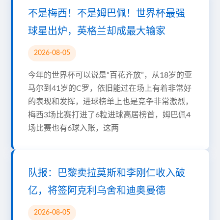
不是梅西！不是姆巴佩！世界杯最强
球星出炉，英格兰却成最大输家
2026-08-05
今年的世界杯可以说是“百花齐放”，从18岁的亚
马尔到41岁的C罗，依旧能过在场上有着非常好
的表现和发挥，进球榜单上也是竞争非常激烈，
梅西3场比赛打进了6粒进球高居榜首，姆巴佩4
场比赛也有6球入账，这两
队报：巴黎卖拉莫斯和李刚仁收入破
亿，将签阿克利乌舍和迪奥曼德
2026-08-05