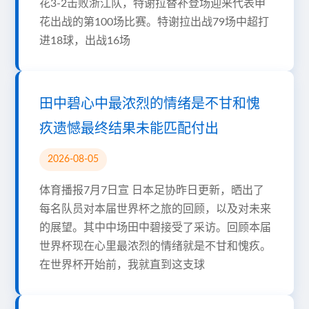
花3-2击败浙江队，特谢拉替补登场迎来代表申
花出战的第100场比赛。特谢拉出战79场中超打
进18球，出战16场
田中碧心中最浓烈的情绪是不甘和愧
疚遗憾最终结果未能匹配付出
2026-08-05
体育播报7月7日宣 日本足协昨日更新，晒出了
每名队员对本届世界杯之旅的回顾，以及对未来
的展望。其中中场田中碧接受了采访。回顾本届
世界杯现在心里最浓烈的情绪就是不甘和愧疚。
在世界杯开始前，我就直到这支球