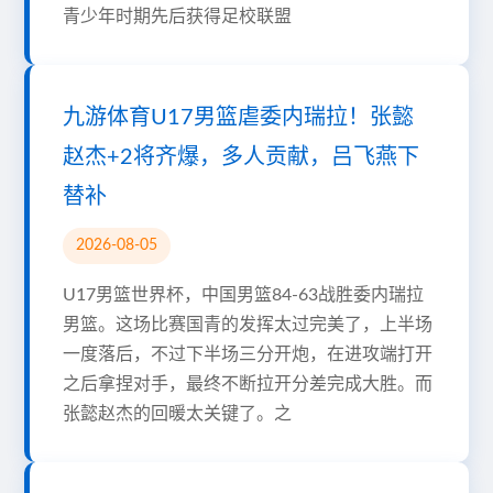
青少年时期先后获得足校联盟
九游体育U17男篮虐委内瑞拉！张懿
赵杰+2将齐爆，多人贡献，吕飞燕下
替补
2026-08-05
U17男篮世界杯，中国男篮84-63战胜委内瑞拉
男篮。这场比赛国青的发挥太过完美了，上半场
一度落后，不过下半场三分开炮，在进攻端打开
之后拿捏对手，最终不断拉开分差完成大胜。而
张懿赵杰的回暖太关键了。之