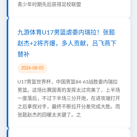
青少年时期先后获得足校联盟
九游体育U17男篮虐委内瑞拉！张懿
赵杰+2将齐爆，多人贡献，吕飞燕下
替补
2026-08-05
U17男篮世界杯，中国男篮84-63战胜委内瑞拉
男篮。这场比赛国青的发挥太过完美了，上半场
一度落后，不过下半场三分开炮，在进攻端打开
之后拿捏对手，最终不断拉开分差完成大胜。而
张懿赵杰的回暖太关键了。之