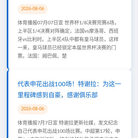
2026-08-06
体育播报07月07日宣 世界杯1/8决赛完赛6场，
上半区1/4决赛对阵确定，法国vs摩洛哥、西班
牙vs比利时。上半区4队中都有皇马球员，这样
一来，皇马球员已经锁定本届世界杯决赛的门
票。法国：姆巴佩、楚
代表申花出战100场！特谢拉：为这一
里程碑感到自豪，感谢俱乐部
2026-08-06
体育播报7月7日宣 特谢拉更新社媒，发文纪念
自己代表申花出战100场比赛。中超第17轮，申