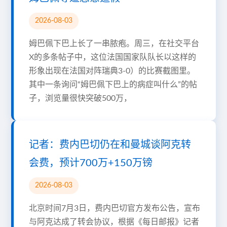
2026-08-03
姆巴佩下巴上长了一串脓疱。周三，在社交平台
X的多条帖子中，这位法国国家队队长以这样的
形象出现在法国对阵瑞典3-0）的比赛截图里。
其中一条询问“姆巴佩下巴上的病症叫什么”的帖
子，浏览量很快突破500万，
记者：费内巴切仍在和曼城谈阿克转
会费，预计700万+150万镑
2026-08-03
北京时间7月3日，费内巴切官方发布公告，宣布
与阿克达成了转会协议，根据《每日邮报》记者