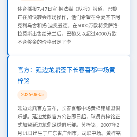
体育播报7月7日宣 据法媒《队报》报道，巴黎
正在加快转会市场操作，他们希望在今夏签下阿
克利乌舍和扬·迪奥曼德。在6000万欧将贡萨洛·
拉莫斯出售给米兰后，巴黎又以超过4000万欧
不含奖金的价格敲定了李
官方：延边龙鼎签下长春喜都中场黄
梓铭
2026-08-05
延边龙鼎官方宣布，长春喜都中场黄梓铭加盟俱
乐部。延边龙鼎官方公告即日起，球员黄梓铭正
式加盟延边龙鼎足球俱乐部。黄梓铭，2007年2
月11日出生于广东省广州市，司职中场。黄梓铭