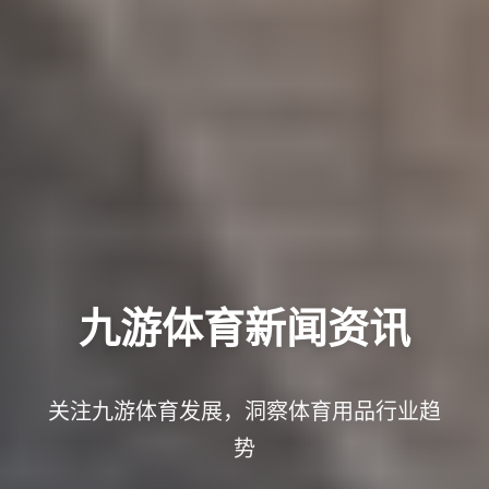
九游体育新闻资讯
关注九游体育发展，洞察体育用品行业趋
势